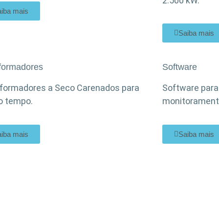
2.500 kW.
iba mais
Saiba mais
formadores
Software
formadores a Seco Carenados para
Software para
o tempo.
monitoramento
iba mais
Saiba mais